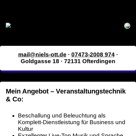
mail
niels-ott
de
·
07473-2008 974
·
Goldgasse 18 · 72131 Ofterdingen
Mein Angebot – Veranstaltungstechnik
& Co:
Beschallung und Beleuchtung als
Komplett-Dienst­leistung für Busi­ness und
Kultur
Exzellenter Live-Ton Musik und Sprache