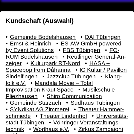
Kundschaft (Auswahl)
Ge­mein­de Bodels­hau­sen
DAI Tü­bing­en
Ernst & Hein­rich
ES-AW GmbH powered
by Event So­lu­tions
FBS Tü­bingen
FO­
RUM Bodels­hau­sen
Reut­linger Ge­ne­ral-An­
zei­ger
Kultur­park RT-Nord
HASA –
Spacepop from Dåhanna
IG Kultur / Pavillon
Sindel­fingen
Jazz­club Tü­bingen
Klang­
folk e.V.
Mandala Movie – Total
Improvisation Kraut Space
Musik­schule
Pliez­hausen
Shiro Commu­nication
Gemein­de Star­zach
Sud­haus Tü­bingen
SYN­dikat AG Zim­merei
The­ater Hammer­
schmie­de
The­ater Lin­den­hof
Uni­versi­täts­
stadt Tü­bingen
Vöh­ringer Ver­anstal­tungs­
technik
Wort­haus e.V.
Zirkus Zam­baioni